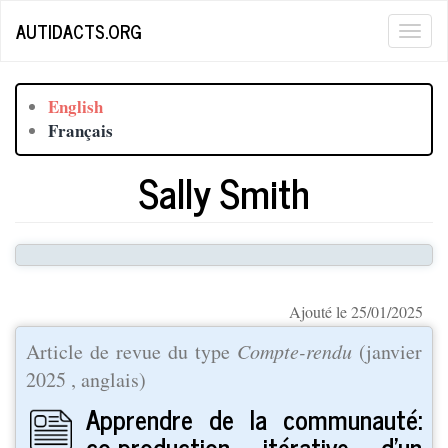
Aller
AUTIDACTS.ORG
Togg
au
contenu
navig
principal
English
Français
Sally Smith
Ajouté le 25/01/2025
Article de revue du type
Compte-rendu
(
janvier
2025
, anglais)
Apprendre de la communauté:
co-production itérative d'un