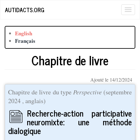
Aller
AUTIDACTS.ORG
Togg
au
contenu
navig
principal
English
Français
Chapitre de livre
Ajouté le 14/12/2024
Chapitre de livre du type
Perspective
(
septembre
2024
, anglais)
Recherche-action participative
neuromixte: une méthode
dialogique