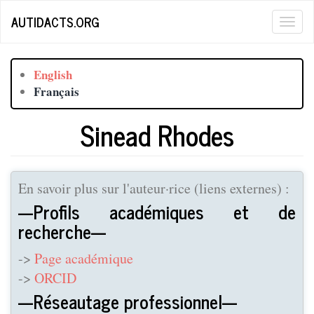
Aller
AUTIDACTS.ORG
Togg
au
contenu
navig
principal
English
Français
Sinead Rhodes
En savoir plus sur l'auteur·rice (liens externes) :
---Profils académiques et de
recherche---
->
Page académique
->
ORCID
---Réseautage professionnel---