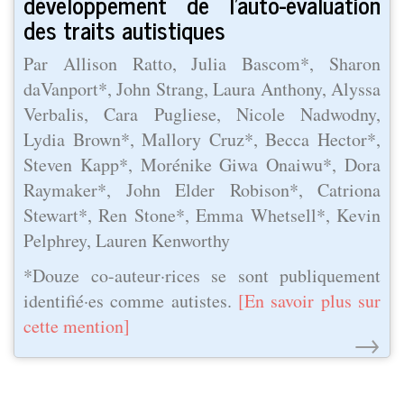
développement de l'auto-évaluation
des traits autistiques
Par Allison Ratto, Julia Bascom*, Sharon
daVanport*, John Strang, Laura Anthony, Alyssa
Verbalis, Cara Pugliese, Nicole Nadwodny,
Lydia Brown*, Mallory Cruz*, Becca Hector*,
Steven Kapp*, Morénike Giwa Onaiwu*, Dora
Raymaker*, John Elder Robison*, Catriona
Stewart*, Ren Stone*, Emma Whetsell*, Kevin
Pelphrey, Lauren Kenworthy
*Douze co-auteur·rices se sont publiquement
identifié·es comme autistes.
[En savoir plus sur
cette mention]
→