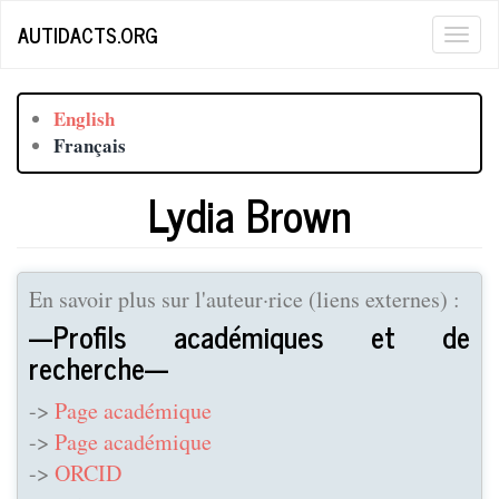
Aller
AUTIDACTS.ORG
Togg
au
contenu
navig
principal
English
Français
Lydia Brown
En savoir plus sur l'auteur·rice (liens externes) :
---Profils académiques et de
recherche---
->
Page académique
->
Page académique
->
ORCID