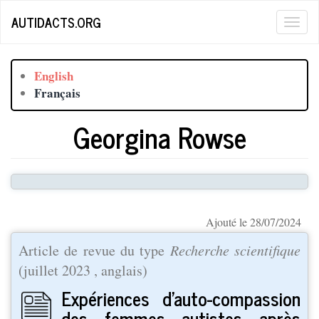
Aller
AUTIDACTS.ORG
Togg
au
contenu
navig
principal
English
Français
Georgina Rowse
Ajouté le 28/07/2024
Article de revue du type
Recherche scientifique
(
juillet 2023
, anglais)
Expériences d’auto-compassion
des femmes autistes après