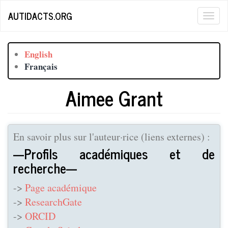
Aller
AUTIDACTS.ORG
Togg
au
contenu
navig
principal
English
Français
Aimee Grant
En savoir plus sur l'auteur·rice (liens externes) :
---Profils académiques et de
recherche---
->
Page académique
->
ResearchGate
->
ORCID