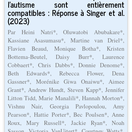
l'autisme sont entièrement
compatibles : Réponse à Singer et al.
(2023)
Par Heini Natri*, Oluwatobi Abubakare*,
Kassiane Asasumasu*, Martine van Driel*,
Flavien Beaud, Monique Botha*, Kristen
Bottema-Beutel, Daisy Burr*, Laurence
Cobbaert*, Chris Dabbs*, Donnie Denome*,
Beth Edwards*, Rebecca Flower, Dena
Gassner*, Morénike Giwa Onaiwu*, Aimee
Grant*, Andrew Hundt, Steven Kapp*, Jennifer
Litton Tidd, Marie Manalili*, Hannah Morton*,
Vishnu Nair, Georgia Pavlopoulou, Amy
Pearson*, Hattie Porter*, Bec Poulsen*, Anne
Roux, Mary Russell*, Jackie Ryan*, Noah
Sasson, Victoria VanUitert*, Courtney Watts*,