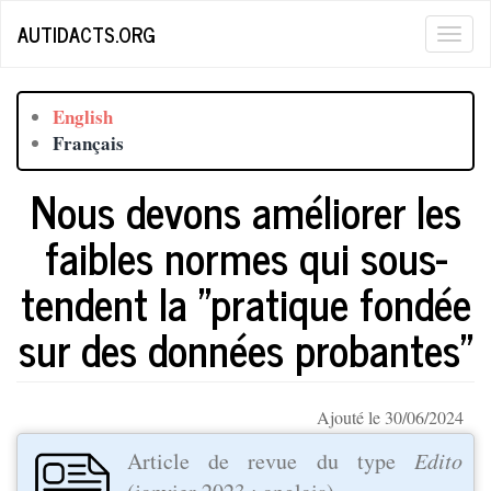
Aller
AUTIDACTS.ORG
Togg
au
contenu
navig
principal
English
Français
Nous devons améliorer les
faibles normes qui sous-
tendent la "pratique fondée
sur des données probantes"
Ajouté le 30/06/2024
Article de revue du type
Edito