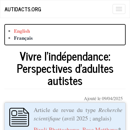
Aller
AUTIDACTS.ORG
Togg
au
contenu
navig
principal
English
Français
Vivre l'indépendance:
Perspectives d'adultes
autistes
Ajouté le 09/04/2025
Article de revue du type
Recherche
scientifique
(
avril 2025
; anglais)
*
Piyali Bhattacharya
,
Rose Matthews
,